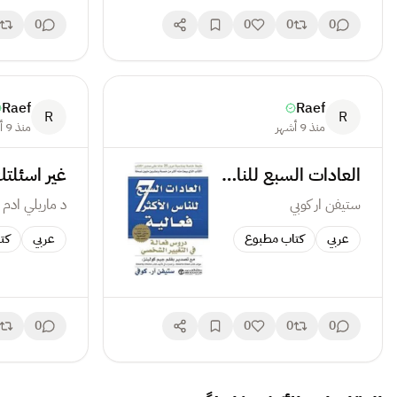
0
0
0
0
Raef
Raef
R
R
منذ 9 أشهر
منذ 9 أشهر
العادات السبع للناس الأكثر فعالية
ستيفن ار كوبي
د ماريلي ادم
عربي
كتاب مطبوع
عربي
كت
0
0
0
0