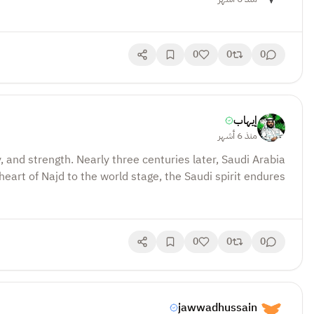
0
0
0
إيهاب
منذ 6 أشهر
0
0
0
jawwadhussain