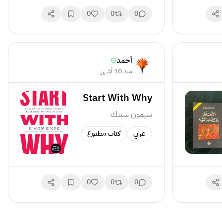
0
0
0
أحمد
منذ 10 أشهر
Start With Why
سيمون سينك
عربي
كتاب مطبوع
0
0
0