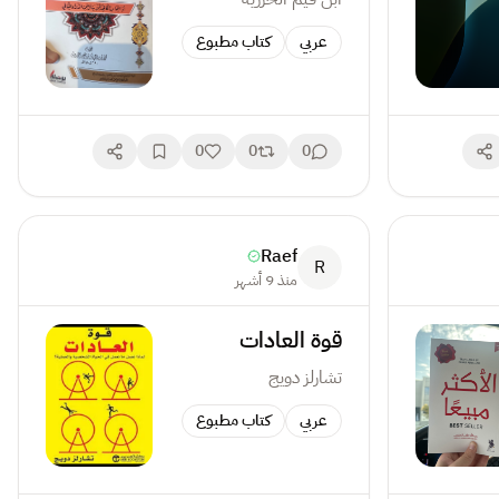
عربي
كتاب مطبوع
0
0
0
Raef
R
منذ 9 أشهر
قوة العادات
تشارلز دويج
عربي
كتاب مطبوع