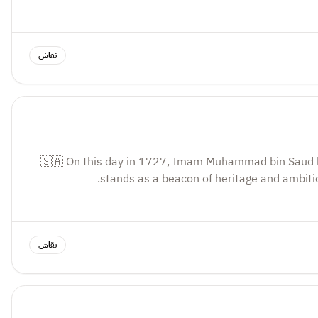
نقاش
‎🇸🇦 On this day in 1727, Imam Muhammad bin Saud laid the cornerstone of a nation — a vision rooted in faith, unity, and strength. Nearly three centuries later, Saudi Arabia 
‎🇸🇦 في مثل هذا اليوم من عام 1139هـ، أرسى الإمام محمد بن سعود دعائم دولة راسخة، بُنيت على الإيمان والوحدة والعزيمة. بعد ما يقارب ثلاثة قرون، تقف المملكة العربية السعودية شامخةً، تحتفي بإرثها العريق 
نقاش