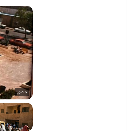
5
صور