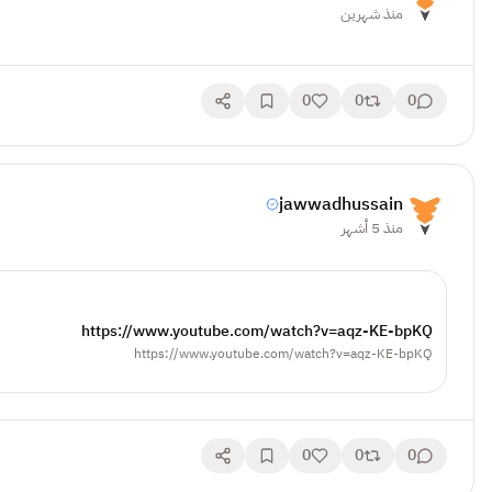
منذ شهرين
0
0
0
jawwadhussain
منذ 5 أشهر
https://www.youtube.com/watch?v=aqz-KE-bpKQ
https://www.youtube.com/watch?v=aqz-KE-bpKQ
0
0
0