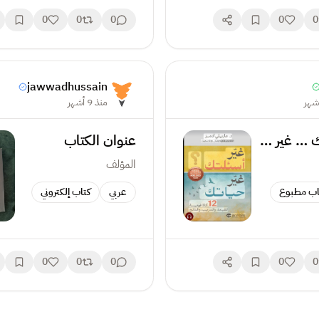
0
0
0
0
0
jawwadhussain
منذ 9 أشهر
غير اسئلتك … غير حياتك
عنوان الكتاب
المؤلف
اب مطبوع
عربي
كتاب إلكتروني
0
0
0
0
0